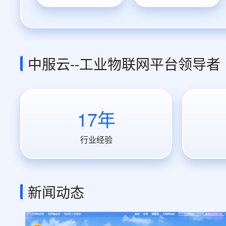
中服云--工业物联网平台领导者
17年
行业经验
新闻动态