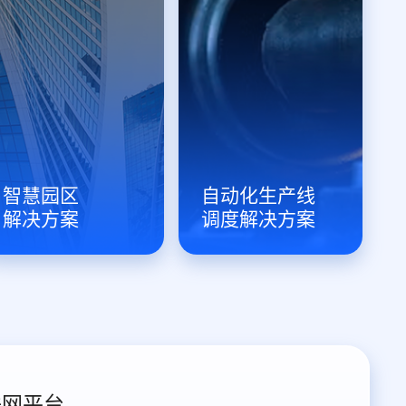
智慧园区
自动化生产线
解决方案
调度解决方案
联网平台