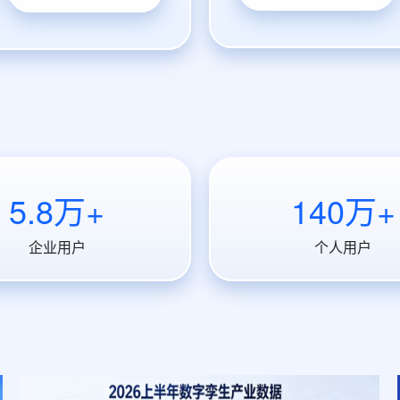
5.8万+
140万+
企业用户
个人用户