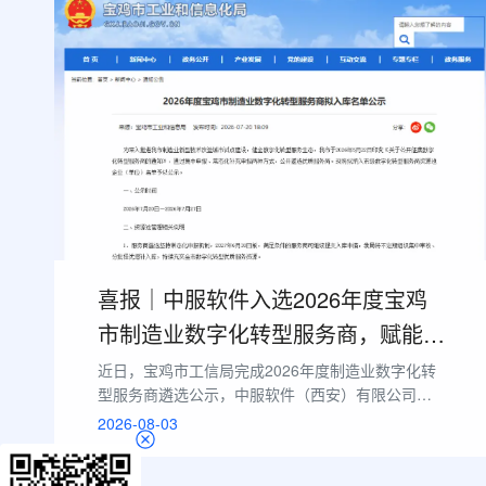
喜报｜中服软件入选2026年度宝鸡
市制造业数字化转型服务商，赋能宝
鸡智造升级
近日，宝鸡市工信局完成2026年度制造业数字化转
型服务商遴选公示，中服软件（西安）有限公司成
功入选市级数字化转型服务商资源池，正式成为宝
2026-08-03
鸡制造业智能化改造官方推荐服务机构，将全方位
助力宝鸡装备、机床、新材料等重点产业提速数智