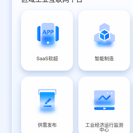
SaaS软超
智能制造
供需发布
工业经济运行监测
中心