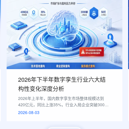
2026年下半年数字孪生行业六大结
构性变化深度分析
2026年上半年，国内数字孪生市场整体规模达到
420亿元，同比上涨35%，行业入局企业突破3000
家，产业热度居高不下。但繁荣表象之下矛盾凸
2026-08-03
显：超七成项目落地不及预期，80%相关企业未能
稳定盈利，全行业人才缺口突破50万。热度褪去，