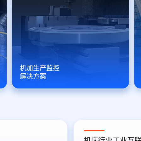
机加生产监控
解决方案
机床行业工业互