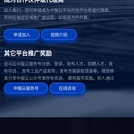
加入我们，您可申请成为中服云平台的合作伙伴或代理商，
共同在指定区域推广或运营，实现双方的共赢。
申请加入
视频介绍
其它平台推广奖励
您可在中服云服务号注册、登录，发布人才、招聘人才、发
布项目、 发布工业产品宣传、发布方案获取现金等。微信转
发分享中服云公众号里所有资源， 都有服币奖励。别人通过
转发分享你分享的链接，你可再次获得奖励， 所有奖励均可
中服云服务号
在线咨询
在线快速提现。