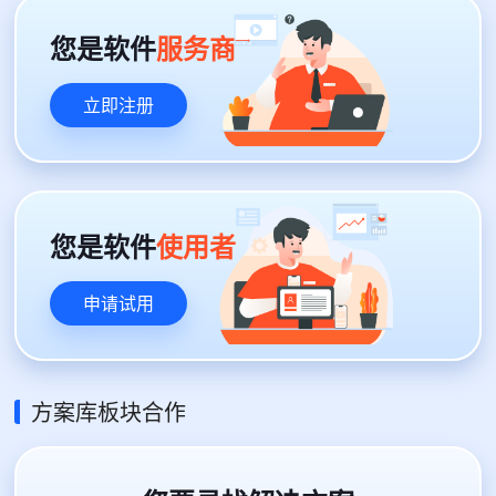
您是软件
服务商
立即注册
您是软件
使用者
申请试用
方案库板块合作