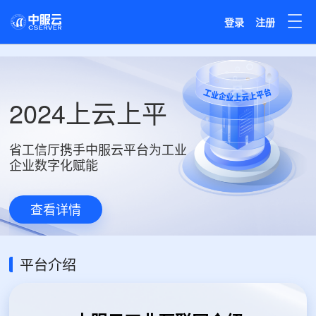
登录
注册
2024上云上平
台 补贴发放 速
省工信厅携手中服云平台为工业
企业数字化赋能
来领取
查看详情
平台介绍