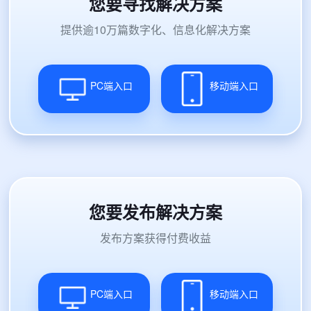
您要寻找解决方案
提供逾10万篇数字化、信息化解决方案
PC端入口
移动端入口
您要发布解决方案
发布方案获得付费收益
PC端入口
移动端入口