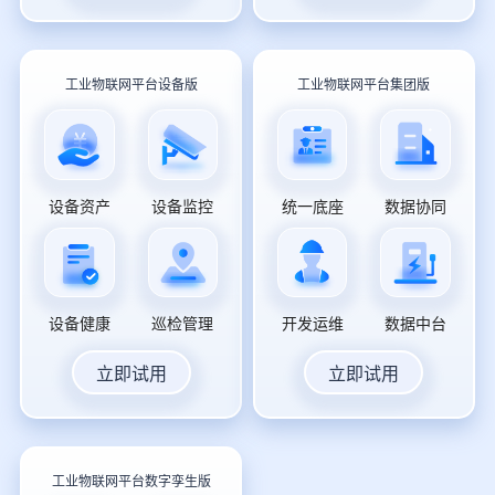
工业物联网平台设备版
工业物联网平台集团版
设备资产
设备监控
统一底座
数据协同
设备健康
巡检管理
开发运维
数据中台
立即试用
立即试用
工业物联网平台数字孪生版