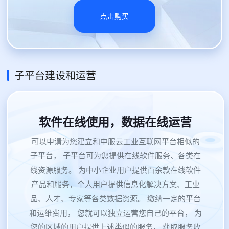
点击购买
子平台建设和运营
软件在线使用，数据在线运营
可以申请为您建立和中服云工业互联网平台相似的
子平台， 子平台可为您提供在线软件服务、各类在
线资源服务。 为中小企业用户提供百余款在线软件
产品和服务，个人用户提供信息化解决方案、工业
品、人才、专家等各类数据资源。 缴纳一定的平台
和运维费用， 您就可以独立运营您自己的平台， 为
您的区域的用户提供上述类似的服务， 获取服务收