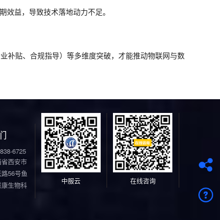
们
838-6725
西省西安市
路56号鱼
中服云
在线咨询
慧康生物科